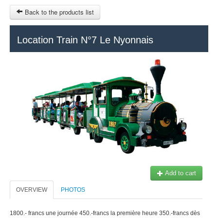
Back to the products list
HOME
Location Train N°7 Le Nyonnais
RUBRIQUE
SITEMAP
OTHER SITES
© 2023 Swisstours Transports SA - All rights reserved.
$
MY CART
SIGN IN
Add to cart
OVERVIEW
PHOTOS
1800.- francs une journée 450.-francs la première heure 350.-francs dès