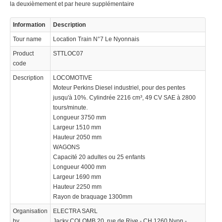
la deuxièmement et par heure supplémentaire
Information
Description
Tour name
Location Train N°7 Le Nyonnais
Product
STTLOC07
code
Description
LOCOMOTIVE
Moteur Perkins Diesel industriel, pour des pentes
jusqu'à 10%. Cylindrée 2216 cm³, 49 CV SAE à 2800
tours/minute.
Longueur 3750 mm
Largeur 1510 mm
Hauteur 2050 mm
WAGONS
Capacité 20 adultes ou 25 enfants
Longueur 4000 mm
Largeur 1690 mm
Hauteur 2250 mm
Rayon de braquage 1300mm
Organisation
ELECTRA SARL
by
Jacky COLOMB 20, rue de Rive - CH 1260 Nyon -