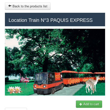
Back to the products list
HOME
Location Train N°3 PAQUIS EXPRESS
RUBRIQUE
SITEMAP
OTHER SITES
© 2023 Swisstours Transports SA - All rights reserved.
$
MY CART
SIGN IN
Add to cart